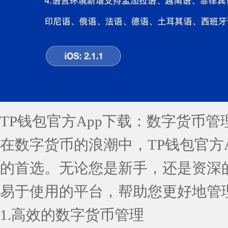
TP钱包官方App下载：数字货币
在数字货币的浪潮中，TP钱包官方
的首选。无论您是新手，还是资深
易于使用的平台，帮助您更好地管
1.高效的数字货币管理