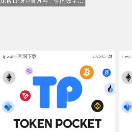
探索TP钱包官方网：你的数字资产管理新高地
在当今快速发展的数字经济环境中，数字资产管理成为了每个投资者和普通用户必不可少的...
tpwallet官网下载
tpw
2026-05-28