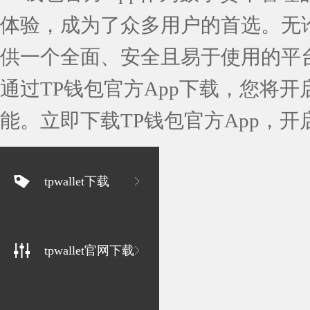
体验，成为了众多用户的首选。无
供一个全面、安全且易于使用的平
通过TP钱包官方App下载，您将
能。立即下载TP钱包官方App，
tpwallet下载
tpwallet官网下载