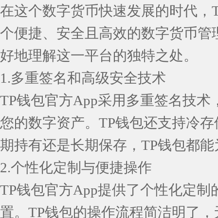
在这个数字货币快速发展的时代，T
个便捷、安全且高效的数字货币管
好地理解这一平台的独特之处。
1.多重签名和高级安全技术
TP钱包官方App采用多重签名技
您的数字资产。TP钱包还支持冷
期持有还是长期保存，TP钱包都
2.个性化定制与便捷操作
TP钱包官方App提供了个性化定
置。TP钱包的操作流程简洁明了