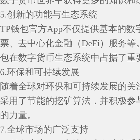
数字货币世界中获得更多的知识和
5.创新的功能与生态系统
TP钱包官方App不仅提供基本的
票、去中心化金融（DeFi）服务
包在数字货币生态系统中占据了重
6.环保和可持续发展
随着全球对环保和可持续发展的关注
采用了节能的挖矿算法，并积极参
的力量。
7.全球市场的广泛支持